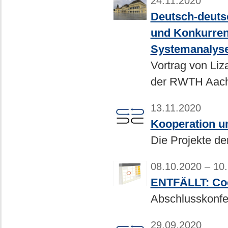
24.11.2020
Deutsch-deuts
und Konkurrenz
Systemanalyse
Vortrag von Li
der RWTH Aac
13.11.2020
Kooperation u
Die Projekte d
08.10.2020 – 10
ENTFÄLLT: Coo
Abschlusskonfe
29.09.2020