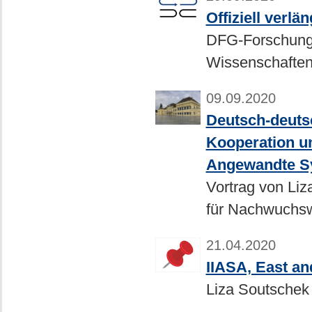
Offiziell verlän
DFG-Forschungs
Wissenschaften"
09.09.2020
Deutsch-deuts
Kooperation un
Angewandte Sy
Vortrag von Li
für Nachwuchsw
21.04.2020
IIASA, East a
Liza Soutschek