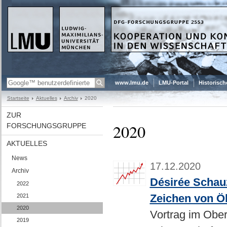
www.lmu.de
LMU-Portal
Historisch
Startseite
Aktuelles
Archiv
2020
ZUR
2020
FORSCHUNGSGRUPPE
AKTUELLES
News
17.12.2020
Archiv
Désirée Schauz
2022
Zeichen von Ö
2021
2020
Vortrag im Obe
2019